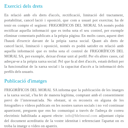
Exercici dels drets
En relació amb els drets d'accés, rectificació, limitació del tractament,
portabilitat, cancel·lació i oposició, que com a usuari pot exercitar, ha de
tenir en compte el següent: FRIGORÍFICOS DEL MORAL SA només podrà
rectificar aquella informació que es troba sota el seu control, per exemple
eliminar comentaris publicats a la pròpia pàgina. En molts casos, aquest dret
l'haurà d'exercir davant de la pròpia xarxa social.
Quant als drets de
cancel·lació, limitació i oposició, només es podrà satisfer en relació amb
aquella informació que es troba sota el control de FRIGORÍFICOS DEL
MORAL SA, per exemple, deixar d'estar unit al perfil. Per els altres casos, cal
adreçar-se a la pròpia xarxa social.
Pel que fa al dret d'accés, estarà definit per
la funcionalitat de la xarxa social i la capacitat d'accés a la informació dels
perfils dels usuaris.
Publicació d'imatges
FRIGORÍFICOS DEL MORAL SA informa que la publicación de les imatges
a la xarxa social, s’ha fet de manera legítima, comptant amb el consentiment
previ de l’interessat/ada. No obstant, si es reconeix en alguna de les
fotografies o vídeos publicats en les nostres xarxes socials i no vol continuar
apareixent, preguem que ens ho comuniqui a través de l'adreça de correu
electrònic habilitada a aquest efecte:
info@fdelmoral.com
adjuntant còpia
del document acreditatiu de la vostre identitat i referenciant l'apartat on es
troba la imatge o vídeo on apareix.