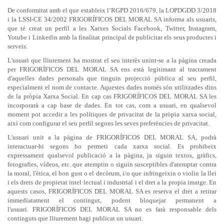
De conformitat amb el que estableix l’RGPD 2016/679, la LOPDGDD 3/2018
i la LSSI-CE 34/2002 FRIGORÍFICOS DEL MORAL SA informa als usuaris,
que té creat un perfil a les Xarxes Socials Facebook, Twitter, Instagram,
Yotube i Linkedin amb la finalitat principal de publicitar els seus productes i
serveis.
L'usuari que lliurement ha mostrat el seu interès unint-se a la pàgina creada
per FRIGORÍFICOS DEL MORAL SA ens està legitimant al tractament
d'aquelles dades personals que tinguin projecció pública al seu perfil,
especialment el nom de contacte. Aquestes dades només són utilitzades dins
de la pròpia Xarxa Social. En cap cas FRIGORÍFICOS DEL MORAL SA les
incorporarà a cap base de dades.
En tot cas, com a usuari, en qualsevol
moment pot accedir a les polítiques de privacitat de la pròpia xarxa social,
així com configurar el seu perfil segons les seves preferències de privacitat.
L'usuari unit a la pàgina de FRIGORÍFICOS DEL MORAL SA, podrà
interactuar-hi segons ho permeti cada xarxa social. Es prohibeix
expressament qualsevol publicació a la pàgina, ja siguin textos, gràfics,
fotografies, vídeos, etc. que atemptin o siguin susceptibles d'atemptar contra
la moral, l'ètica, el bon gust o el decòrum, i/o que infringeixin o violin la llei
i els drets de propietat intel·lectual i industrial i el dret a la propia imatge. En
aquests casos, FRIGORÍFICOS DEL MORAL SA es reserva el dret a retirar
immediatament el contingut, podent bloquejar permanent a
l'usuari. FRIGORÍFICOS DEL MORAL SA no es farà responsable dels
continguts que lliurement hagi publicat un usuari.